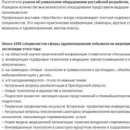
Посетители
узнали об уникальном оборудовании российской разработки
Изрядное количество высококлассного оборудования представили ведущие 
производители.
Профильные выставки «УралЭкспо» всегда сопровождает плотная содержат
специалистов. Это научно-практические конференции, семинары, круглые 
медицины и здравоохранения, мастер-классы.
Около 1000 с
пециалистов сферы здравоохранения побывали на меропри
экспозиции этого года:
ü на областной научно-практической конференции стоматологов «Актуальн
ü конференции «Цифровые технологии в медицине: импортозамещение и п
обеспечение»,
ü на семинарах «Новые технологии в травматологии и ортопедии», «Реаби
нейрореабилитации у детей»,
ü и 8 заседанияхкруглого стола по важным темам:
– Актуальные вопросы реабилитации в Оренбургской области;
– Новые технологии в акушерстве и гинекологии;
– Педиатрия развития: эволюция наших представлений и ближайшиеперспек
подростков;
– Первичная профилактика инсультов. Вторичная профилактика инфарктов;
– Актуальные вопросы обеспечения санитарно-эпидемиологическихтребова
назначения, оказывающих парикмахерские услуги
– Новая модель медицинской организации: практика внедрения современны
– Инновационные технологии в санаторно-курортном лечении и оздоровлен