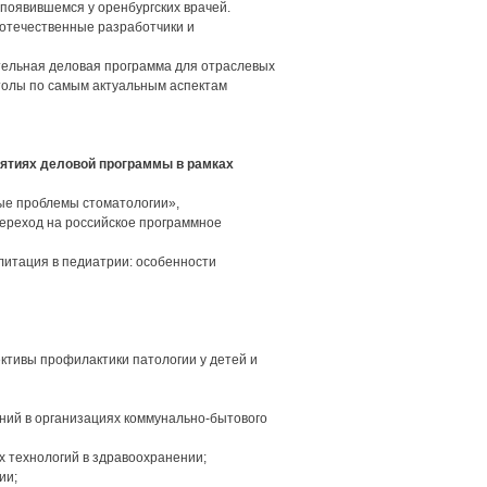
, появившемся у оренбургских врачей.
отечественные разработчики и
ельная деловая программа для отраслевых
столы по самым актуальным аспектам
ятиях деловой программы в рамках
ые проблемы стоматологии»,
ереход на российское программное
литация в педиатрии: особенности
тивы профилактики патологии у детей и
ний в организациях коммунально-бытового
х технологий в здравоохранении;
ии;