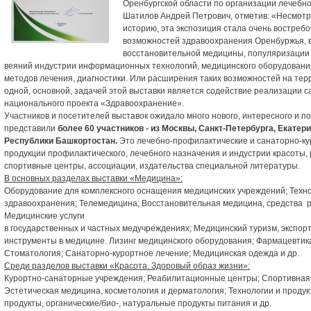
Оренбургской области по организации лечеб
Шатилов Андрей Петрович, отметив: «Несмотря
историю, эта экспозиция стала очень востре
возможностей здравоохранения Оренбуржья, 
восстановительной медицины, популяризации 
веяний индустрии информационных технологий, медицинского оборудования
методов лечения, диагностики. Или расширения таких возможностей на тер
одной, основной, задачей этой выставки является содействие реализации с
национального проекта «Здравоохранение».
Участников и посетителей выставок ожидало много нового, интересного и по
представили
более 60 участников - из Москвы, Санкт-Петербурга, Екатер
Республики Башкортостан.
Это лечебно-профилактические и санаторно-к
продукции профилактического, лечебного назначения и индустрии красоты
спортивные центры, ассоциации, издательства специальной литературы.
В основных разделах выставки «Медицина»:
Оборудование для комплексного оснащения медицинских учреждений; Техн
здравоохранения; Телемедицина; Восстановительная медицина, средства р
Медицинские услуги
в государственных и частных медучреждениях; Медицинский туризм, экспор
инструменты в медицине. Лизинг медицинского оборудования; Фармацевтика
Стоматология; Санаторно-курортное лечение; Медицинская одежда и др.
Среди разделов выставки «Красота. Здоровый образ жизни»:
Курортно-санаторные учреждения; Реабилитационные центры; Спортивная
Эстетическая медицина, косметология и дерматология; Технологии и продук
продукты, органические/био-, натуральные продукты питания и др.