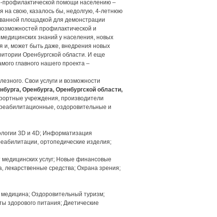
но-профилактической помощи населению –
 на свою, казалось бы, недолгую, 4-летнюю
бованной площадкой для демонстрации
возможностей профилактической и
медицинских знаний у населения, новых
 и, может быть даже, внедрения новых
ритории Оренбургской области. И еще
амого главного нашего проекта –
лезного. Свои услуги и возможности
инбурга, Оренбурга, Оренбургской области,
урортные учреждения, производители
, реабилитационные, оздоровительные и
ологии 3D и 4D; Информатизация
еабилитации, ортопедические изделия;
т медицинских услуг; Новые финансовые
, лекарственные средства; Охрана зрения;
 медицина; Оздоровительный туризм;
ты здорового питания; Диетические